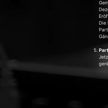
Geme
Dez
Erö
Die
Par
Gäns
Par
Jetz
gen