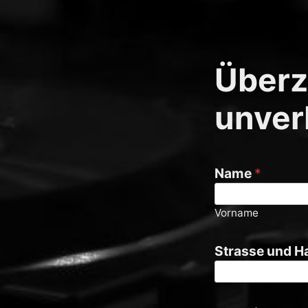
Überze
unver
Name
*
Vorname
Strasse und 