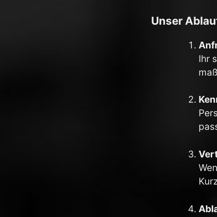
Unser Ablauf
Anf
Ihr 
maß
Ken
Pers
pass
Ver
Wen
Kurz
Abl