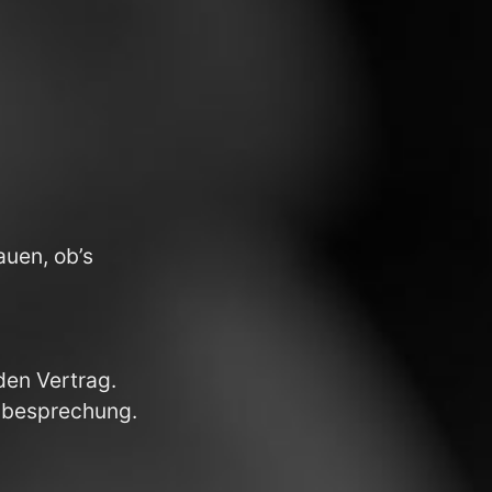
auen, ob’s
en Vertrag.
ilbesprechung.