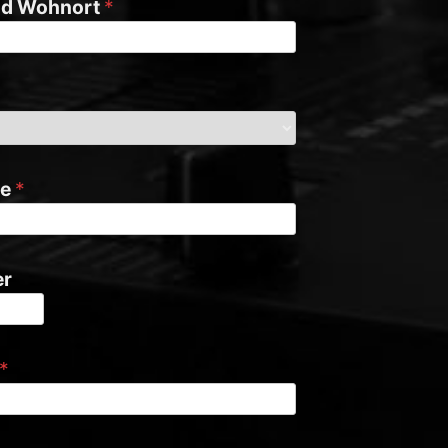
und Wohnort
*
se
*
er
*