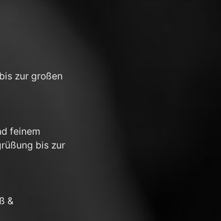
bis zur großen
nd feinem
grüßung bis zur
aß &