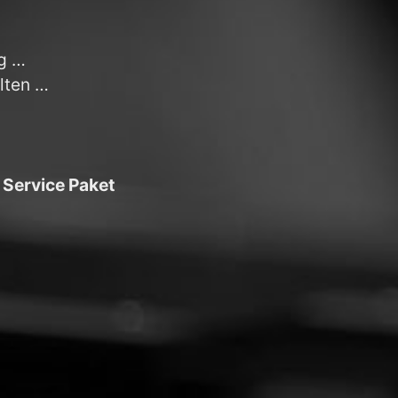
g …
lten …