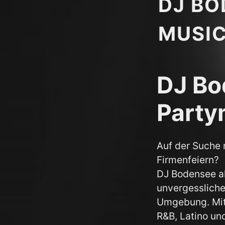
DJ BO
MUSI
DJ Bo
Party
Auf der Suche 
Firmenfeiern?
DJ Bodensee al
unvergessliche
Umgebung. Mit 
R&B, Latino un