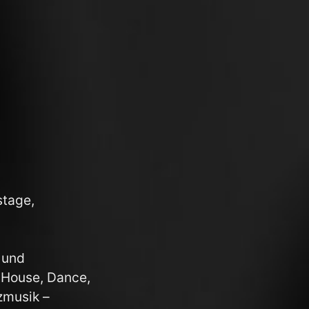
stage,
 und
 House, Dance,
zmusik –